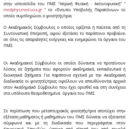
στην ιστοσελίδα του ΠΜΣ “Ιατρική Φυσική - Ακτινοφυσική” “
medphys.med.uoa.gr
” το «Έντυπο Υποβολής Παραπόνων» το
οποίο συμπληρώνει ο φοιτητής/τρια.
Ο Ακαδημαϊκός Σύμβουλος ο οποίος ορίζεται ή παύεται από τη
Συντονιστική Επιτροπή, αφού εξετάσει το παράπονο προβαίνει
σε όλες τις απαραίτητες ενέργειες και ενημερώνει τα όργανα του
ΠΜΣ.
Οι Ακαδημαϊκοί Σύμβουλοι οι οποίοι δύνανται να προτείνουν
λύσεις σε ζητήματα που αφορούν ακαδημαϊκά, εκπαιδευτικά ή
διοικητικά ζητήματα. Για παράπονα σχετικά με την Ακαδημαϊκή
διαδικασία οι φοιτητές/τριες οφείλουν να απευθύνονται αρχικά
στον Ακαδημαϊκό Σύμβουλο που έχει ορισθεί και στη συνέχεια
στα υπόλοιπα θεσμοθετημένα όργανα του ΠΜΣ.
Σε περίπτωση που μεταπτυχιακός φοιτητής/τρια αποτύχει στην
εξέταση μαθήματος ή μαθημάτων του ΠΜΣ δύναται να εξεταστεί
σύμφωνα και με τη διαδικασία που περιγράφεται στον
Κανονισμό Σπουδών, ύστερα από αίτησή του από τριμελή