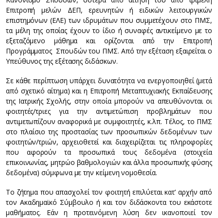
Επιτροπή μελών ΔΕΠ, ερευνητών ή ειδικών λειτουργικών
επιστημόνων (ΕΛΕ) των ιδρυμάτων που συμμετέχουν στο ΠΜΣ,
τα μέλη της οποίας έχουν το ίδιο ή συναφές αντικείμενο με το
εξεταζόμενο μάθημα και ορίζονται από την Επιτροπή
Προγράμματος Σπουδών του ΠΜΣ. Από την εξέταση εξαιρείται ο
Υπεύθυνος της εξέτασης διδάσκων.
Σε κάθε περίπτωση υπάρχει δυνατότητα να ενεργοποιηθεί (μετά
από σχετικό αίτημα) και η Επιτροπή Μεταπτυχιακής Εκπαίδευσης
της Ιατρικής Σχολής, στην οποία μπορούν να απευθύνονται οι
φοιτητές/τριες για την αντιμετώπιση προβλημάτων που
αντιμετωπίζουν αναφορικά με συμφοιτητές, κ.λπ. Τέλος, το ΠΜΣ
στο πλαίσιο της προστασίας των προσωπικών δεδομένων των
φοιτητών/τριών, αρχειοθετεί και διαχειρίζεται τις πληροφορίες
που αφορούν τα προσωπικά τους δεδομένα (στοιχεία
επικοινωνίας, μητρώο βαθμολογιών και άλλα προσωπικής φύσης
δεδομένα) σύμφωνα με την κείμενη νομοθεσία.
Το ζήτημα που απασχολεί τον φοιτητή επιλύεται κατ’ αρχήν από
τον Ακαδημαϊκό Σύμβουλο ή και τον διδάσκοντα του εκάστοτε
μαθήματος. Εάν η προτεινόμενη λύση δεν ικανοποιεί τον